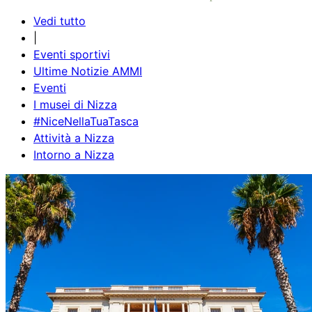
Vedi tutto
|
Eventi sportivi
Ultime Notizie AMMI
Eventi
I musei di Nizza
#NiceNellaTuaTasca
Attività a Nizza
Intorno a Nizza