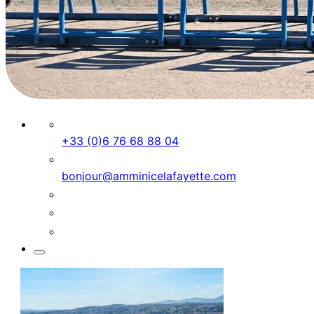
+33 (0)6 76 68 88 04
bonjour@amminicelafayette.com