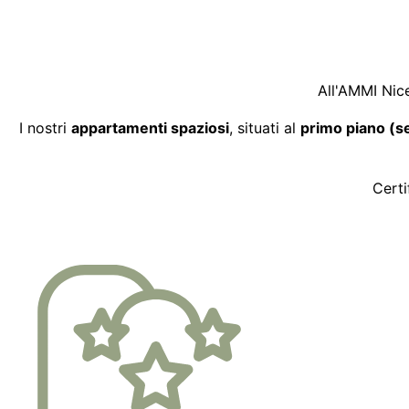
All'AMMI Nic
I nostri
appartamenti spaziosi
, situati al
primo piano (s
Certi