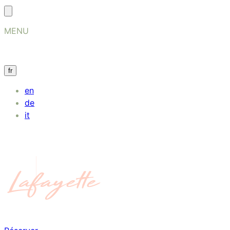
MENU
fr
en
de
it