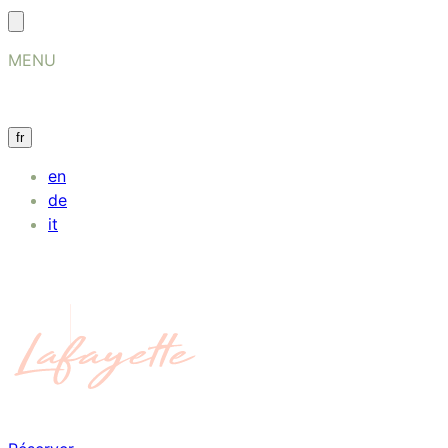
MENU
fr
en
de
it