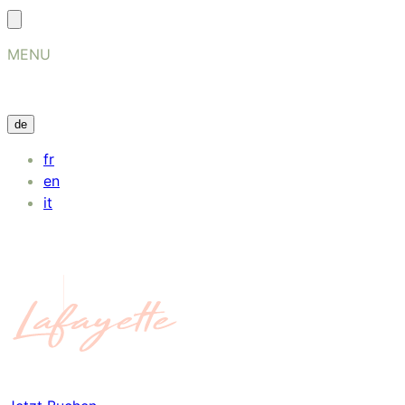
MENU
de
fr
en
it