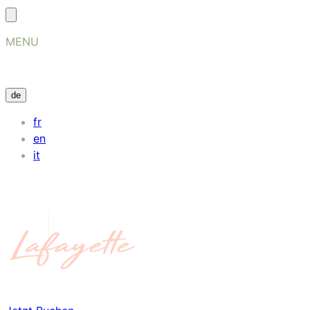
MENU
de
fr
en
it