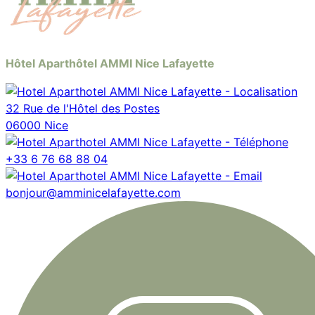
Hôtel Aparthôtel AMMI Nice Lafayette
32 Rue de l'Hôtel des Postes
06000 Nice
+33 6 76 68 88 04
bonjour@amminicelafayette.com