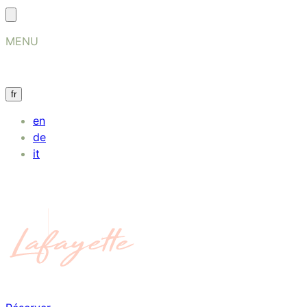
MENU
fr
en
de
it