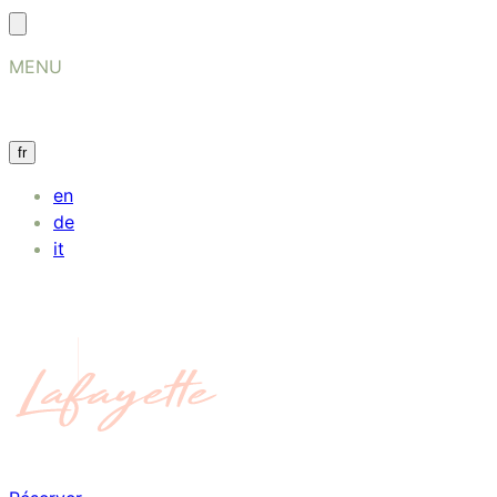
MENU
fr
en
de
it