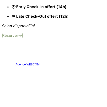
🕐 Early Check-In offert (14h)
💤 Late Check-Out offert (12h)
Selon disponibilité.
Réserver
Site officiel. Tous droits réservés.
Hôtel Aparthôtel AMMI Nice Lafayette © 2026
Création :
Agence WEBCOM