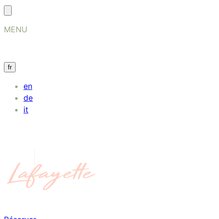
MENU
fr
en
de
it